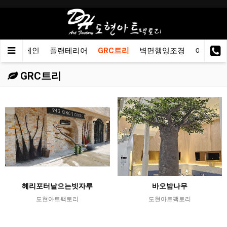
메인
플랜테리어
GRC트리
벽면행잉조경
이동용화
GRC트리
헤리포터날으는빗자루
바오밤나무
도현아트팩토리
도현아트팩토리