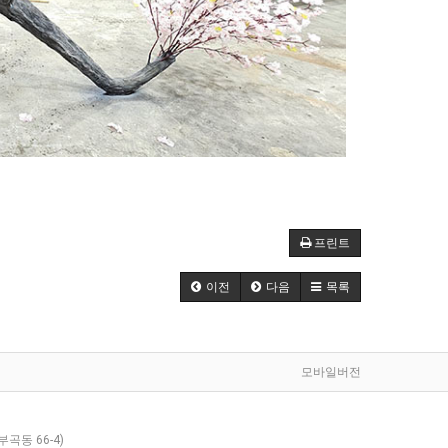
프린트
이전
다음
목록
모바일버전
곡동 66-4)