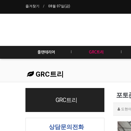
즐겨찾기
08월 07일(금)
플랜테리어
GRC트리
GRC트리
포토
GRC트리
도현
상담문의전화