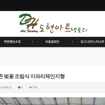
벽면행잉조경
이동용화단
망고나무/느티나무
존 벚꽃 조립식 이파리체인지형
아트팩토리
0
366