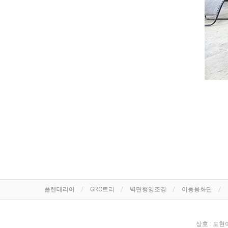
플랜테리어
GRC트리
벽면행잉조경
이동용화단
상호 : 도현