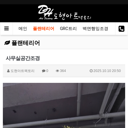
메인
플랜테리어
GRC트리
벽면행잉조경
이동용
플랜테리어
사무실공간조경
도현아트팩토리
0
364
2025.10.10 20:50